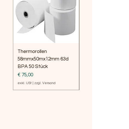
Thermorollen
Thermorollen
58mmx50mx12mm 63d
80mm/50m/12mm 5
BPA 50 Stück
Stück
Preis
Preis
€ 75,00
€ 79,00
exkl. USt
|
zzgl. Versand
exkl. USt