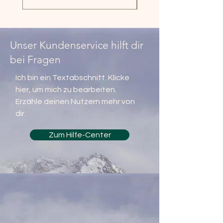
Integriertes 2,4 GHz/5 Ghz Wi-Fi und
Bluetooth 5.0 Modul
Optionen
Kundendisplay
Unser Kundenservice hilft dir
Dallas-Schloss
bei Fragen
Magnetstreifenleser
NFC-Kartenleser
Ich bin ein Textabschnitt. Klicke
Integrierter 2D Barcodescanner
hier, um mich zu bearbeiten.
Erzähle deinen Nutzern mehr von
dir.
Zum Hilfe-Center