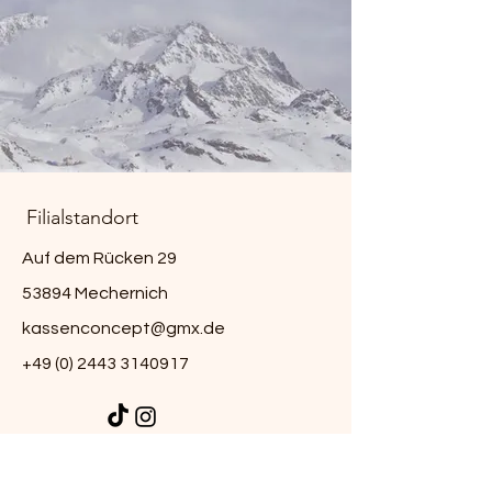
Schublade
Vollmetall: 8 Hartgeld,
4 Scheinfächer von
der Kasse trennbar
Maße (B x T x H) in mm
Kasse: 320 x 410 x 210
Schublade: 398 x 450 x
110
Stromversorgung
230V (+/- 10%), 50/60
Filialstandort
Hz
Auf dem Rücken 29
Gewicht
13kg
53894 Mechernich
kassenconcept@gmx.de
+49 (0) 2443 3140917