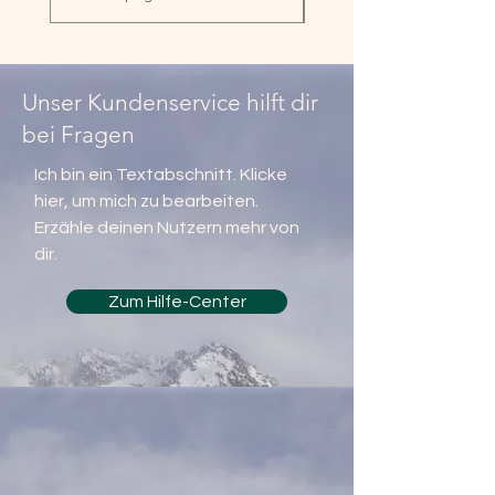
Anschluss
1 x Anschluss für 2.
externe Schublade
(RJ11 Epson-
Unser Kundenservice hilft dir
Standard)
bei Fragen
Tastatur
Flachtastatur mit 150
Tasten,
Ich bin ein Textabschnitt. Klicke
programmierbar
hier, um mich zu bearbeiten.
Erzähle deinen Nutzern mehr von
SD-Karte
SD-TSE TR-03153 8GB
dir.
für die
Datenspeicherung im
Zum Hilfe-Center
Rahmen der
Einzelaufzeichnungs-
und
Aufbewahrungspflicht
(GDPdU)
Elektronisches
Typ Dallas
Bedienerschloss